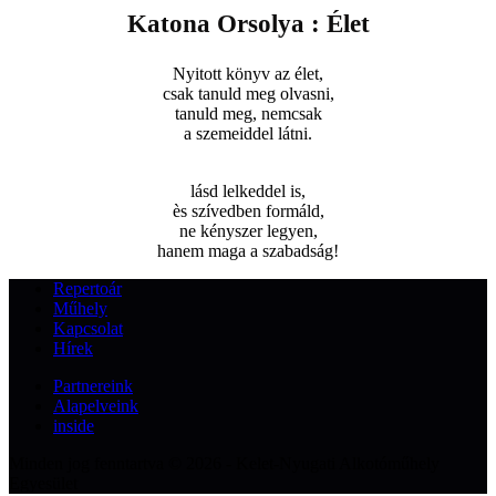
Katona Orsolya : Élet
Nyitott könyv az élet,
csak tanuld meg olvasni,
tanuld meg, nemcsak
a szemeiddel látni.
lásd lelkeddel is,
ès szívedben formáld,
ne kényszer legyen,
hanem maga a szabadság!
Repertoár
Műhely
Kapcsolat
Hírek
Partnereink
Alapelveink
inside
Minden jog fenntartva © 2026 - Kelet-Nyugati Alkotóműhely
Egyesület