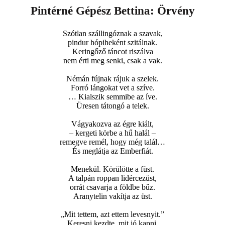
Pintérné Gépész Bettina: Örvény
Szótlan szállingóznak a szavak,
pindur hópiheként szitálnak.
Keringőző táncot riszálva
nem érti meg senki, csak a vak.
Némán fújnak rájuk a szelek.
Forró lángokat vet a szíve.
… Kialszik semmibe az íve.
Üresen tátongó a telek.
Vágyakozva az égre kiált,
– kergeti körbe a hű halál –
remegve remél, hogy még talál…
És meglátja az Emberfiát.
Menekül. Körülötte a füst.
A talpán roppan lidércezüst,
orrát csavarja a földbe bűz.
Aranytelin vakítja az üst.
„Mit tettem, azt ettem levesnyit.”
Keresni kezdte, mit jó kapni,