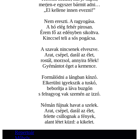
merjen-e egyszer bármit adni…
„El kellene innen evezni!”
Nem ereszti. A ragyogása.
A hó elég fehér pirosan.
Érem fő az edényben sikoltva.
Kinccsel teli a sós pogácsa.
A szavak nincsenek elveszve.
Arat, csépel, darál az élet,
rostál, morzsol, annyira félek!
Gyémántot éget a kemence.
Formálódni a lángban kínzó.
Elkerülni igyekszik a tuskó,
beborítja a láva buzgón
s felragyog vak szemén az izzó.
Némán fújnak havat a szelek.
Arat, csépel, darál az élet,
felette csillognak a fények,
alant létet küzd: a kikelet.
Repertoár
Műhely