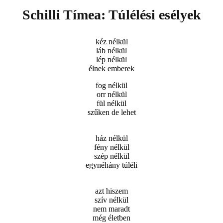
Schilli Tímea: Túlélési esélyek
kéz nélkül
láb nélkül
lép nélkül
élnek emberek
fog nélkül
orr nélkül
fül nélkül
szűken de lehet
ház nélkül
fény nélkül
szép nélkül
egynéhány túléli
azt hiszem
szív nélkül
nem maradt
még életben