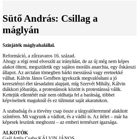
Sütő András: Csillag a
máglyán
Színjáték máglyahalállal.
Reformáció, a zűrzavaros 16. század.
Ahogy a régi rend elveszíti az irányítást, de az új még nem képes
alakot ölteni, megszületik egy sajátos morális anarchia, egy őskáoszi
állapot. Az arctalan tömegben bárki messiássá vagy eretnekké
válhat. Kálvin János Genfben igyekszik megvalósítani a jó
keresztényi élet társadalmi alapjait, míg Szervét Mihály, Kálvin
diákkori jóbarátja, a protestánsok között is protestánssá válik.
Kettejük ellentétét már nem oldhatja fel a barátság, többet
képviselnek maguknál és ez túlmutat saját akaratukon.
A szabadság és a törvény csap össze a tárgyalóteremmé alakított
színtéren. Mi vagyunk a vádlott, és a vádló is. Az ítélet – már ha
képesek leszünk meghozni – az emberi természet igazsága.
ALKOTÓK
Gaál Attila Csaba KÁLVIN JÁNOS