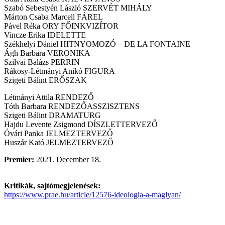
Szabó Sebestyén László SZERVÉT MIHÁLY
Márton Csaba Marcell FÁREL
Pável Réka ORY FŐINKVIZÍTOR
Vincze Erika IDELETTE
Székhelyi Dániel HITNYOMOZÓ – DE LA FONTAINE
Ágh Barbara VERONIKA
Szilvai Balázs PERRIN
Rákosy-Létmányi Anikó FIGURA
Szigeti Bálint ERŐSZAK
Létmányi Attila RENDEZŐ
Tóth Barbara RENDEZŐASSZISZTENS
Szigeti Bálint DRAMATURG
Hajdu Levente Zsigmond DÍSZLETTERVEZŐ
Óvári Panka JELMEZTERVEZŐ
Huszár Kató JELMEZTERVEZŐ
Premier:
2021. December 18.
Kritikák, sajtómegjelenések:
https://www.prae.hu/article/12576-ideologia-a-maglyan/