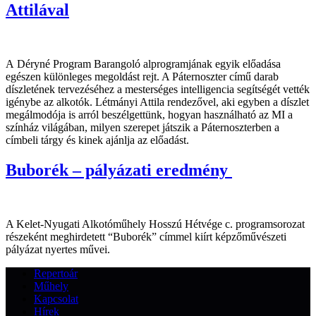
Attilával
A Déryné Program Barangoló alprogramjának egyik előadása
egészen különleges megoldást rejt. A Páternoszter című darab
díszletének tervezéséhez a mesterséges intelligencia segítségét vették
igénybe az alkotók. Létmányi Attila rendezővel, aki egyben a díszlet
megálmodója is arról beszélgettünk, hogyan használható az MI a
színház világában, milyen szerepet játszik a Páternoszterben a
címbeli tárgy és kinek ajánlja az előadást.
Buborék – pályázati eredmény
A Kelet-Nyugati Alkotóműhely Hosszú Hétvége c. programsorozat
részeként meghirdetett “Buborék” címmel kiírt képzőművészeti
pályázat nyertes művei.
Repertoár
Műhely
Kapcsolat
Hírek