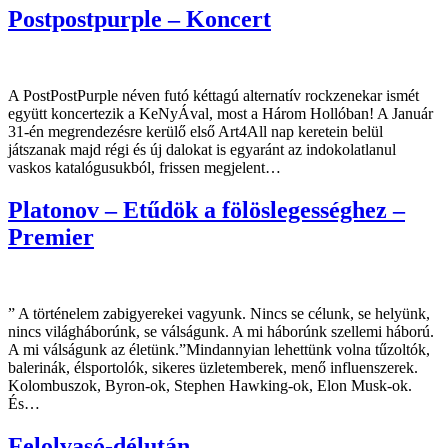
Postpostpurple – Koncert
A PostPostPurple néven futó kéttagú alternatív rockzenekar ismét
együtt koncertezik a KeNyÁval, most a Három Hollóban! A Január
31-én megrendezésre kerülő első Art4All nap keretein belül
játszanak majd régi és új dalokat is egyaránt az indokolatlanul
vaskos katalógusukból, frissen megjelent…
Platonov – Etűdök a fölöslegességhez –
Premier
” A történelem zabigyerekei vagyunk. Nincs se célunk, se helyünk,
nincs világháborúnk, se válságunk. A mi háborúnk szellemi háború.
A mi válságunk az életünk.”Mindannyian lehettünk volna tűzoltók,
balerinák, élsportolók, sikeres üzletemberek, menő influenszerek.
Kolombuszok, Byron-ok, Stephen Hawking-ok, Elon Musk-ok.
És…
Felolvasó-délután