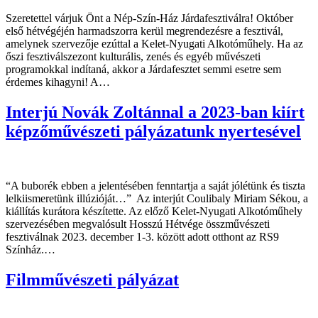
Szeretettel várjuk Önt a Nép-Szín-Ház Járdafesztiválra! Október
első hétvégéjén harmadszorra kerül megrendezésre a fesztivál,
amelynek szervezője ezúttal a Kelet-Nyugati Alkotóműhely. Ha az
őszi fesztiválszezont kulturális, zenés és egyéb művészeti
programokkal indítaná, akkor a Járdafesztet semmi esetre sem
érdemes kihagyni! A…
Interjú Novák Zoltánnal a 2023-ban kiírt
képzőművészeti pályázatunk nyertesével
“A buborék ebben a jelentésében fenntartja a saját jólétünk és tiszta
lelkiismeretünk illúzióját…” Az interjút Coulibaly Miriam Sékou, a
kiállítás kurátora készítette. Az előző Kelet-Nyugati Alkotóműhely
szervezésében megvalósult Hosszú Hétvége összművészeti
fesztiválnak 2023. december 1-3. között adott otthont az RS9
Színház.…
Filmművészeti pályázat