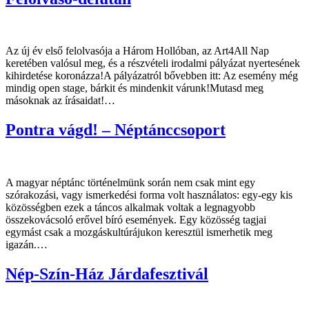
Az új év első felolvasója a Három Hollóban, az Art4All Nap
keretében valósul meg, és a részvételi irodalmi pályázat nyertesének
kihirdetése koronázza!A pályázatról bővebben itt: Az esemény még
mindig open stage, bárkit és mindenkit várunk!Mutasd meg
másoknak az írásaidat!…
Pontra vágd! – Néptánccsoport
A magyar néptánc történelmünk során nem csak mint egy
szórakozási, vagy ismerkedési forma volt használatos: egy-egy kis
közösségben ezek a táncos alkalmak voltak a legnagyobb
összekovácsoló erővel bíró események. Egy közösség tagjai
egymást csak a mozgáskultúrájukon keresztül ismerhetik meg
igazán.…
Nép-Szín-Ház Járdafesztivál