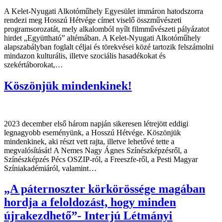
A Kelet-Nyugati Alkotóműhely Egyesület immáron hatodszorra
rendezi meg Hosszú Hétvége címet viselő összművészeti
programsorozatát, mely alkalomból nyílt filmművészeti pályázatot
hirdet „Együttható” altémában. A Kelet-Nyugati Alkotóműhely
alapszabályban foglalt céljai és törekvései közé tartozik felszámolni
mindazon kulturális, illetve szociális hasadékokat és
szekértáborokat,…
Köszönjük mindenkinek!
2023 december első három napján sikeresen létrejött eddigi
legnagyobb eseményünk, a Hosszú Hétvége. Köszönjük
mindenkinek, aki részt vett rajta, illetve lehetővé tette a
megvalósítását! A Nemes Nagy Ágnes Színészképzésről, a
Színészképzés Pécs OSZIP-ról, a Freeszfe-ről, a Pesti Magyar
Színiakadémiáról, valamint…
„A páternoszter körkörössége magában
hordja a feloldozást, hogy minden
újrakezdhető”- Interjú Létmányi